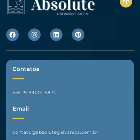
Contatos
+55 19 99001-6874
Email
contato@absolutegalvanica.com.br